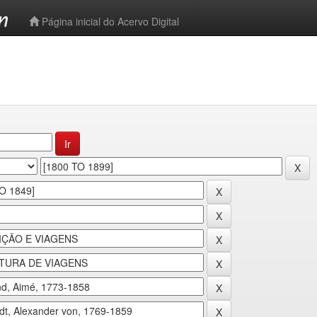
-->
Página inicial do Acervo Digital