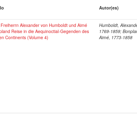
lo
Autor(es)
 Freiherrn Alexander von Humboldt und Aimé
Humboldt, Alexande
pland Reise in die Aequinoctial-Gegenden des
1769-1859; Bonpla
en Continents (Volume 4)
Aimé, 1773-1858