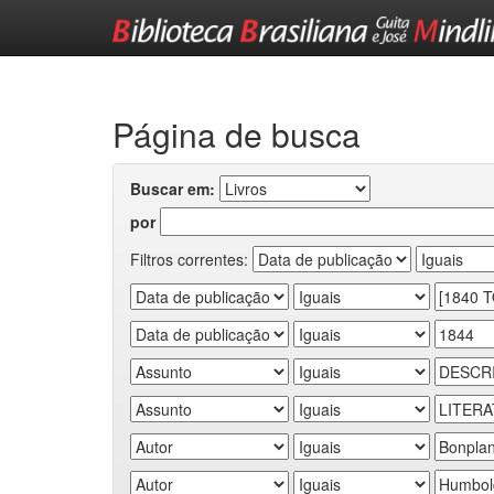
Skip
navigation
Página de busca
Buscar em:
por
Filtros correntes: