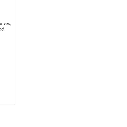
r von,
nd,