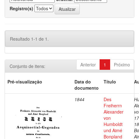
Registro(s)
Resultado 1-1 de 1.
Anterior
1
Próximo
Conjunto de itens:
Pré-visualização
Data do
Título
Au
documento
1844
Des
Hu
Freiherrn
Al
Alexander
vo
von
17
Humboldt
18
und Aimé
Bo
Bonpland
Ai