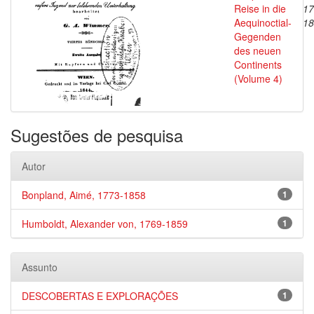
Reise in die
17
Aequinoctial-
18
Gegenden
des neuen
Continents
(Volume 4)
Sugestões de pesquisa
Autor
Bonpland, Aimé, 1773-1858
1
Humboldt, Alexander von, 1769-1859
1
Assunto
DESCOBERTAS E EXPLORAÇÕES
1