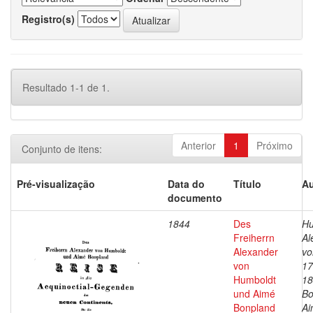
Registro(s)
Resultado 1-1 de 1.
Anterior
1
Próximo
Conjunto de itens:
Pré-visualização
Data do
Título
Au
documento
1844
Des
Hu
Freiherrn
Al
Alexander
vo
von
17
Humboldt
18
und Aimé
Bo
Bonpland
Ai