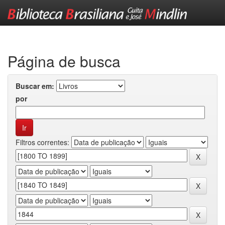
Skip
navigation
Página de busca
Buscar em:
por
Filtros correntes: