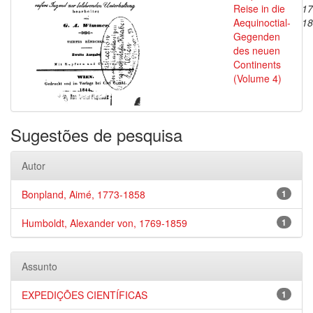
Reise in die
17
Aequinoctial-
18
Gegenden
des neuen
Continents
(Volume 4)
Sugestões de pesquisa
Autor
Bonpland, Aimé, 1773-1858
1
Humboldt, Alexander von, 1769-1859
1
Assunto
EXPEDIÇÕES CIENTÍFICAS
1