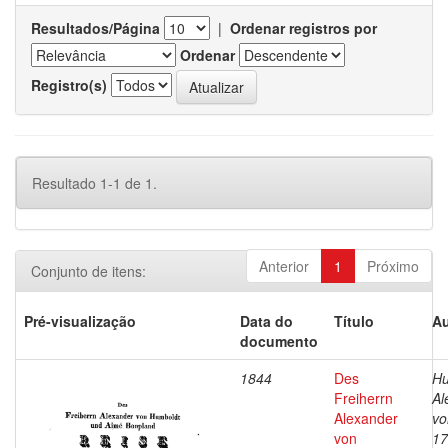
Resultados/Página
|
Ordenar registros por
Ordenar
Registro(s)
Resultado 1-1 de 1.
Anterior
1
Próximo
Conjunto de itens:
Pré-visualização
Data do
Título
Au
documento
1844
Des
Hu
Freiherrn
Al
Alexander
vo
von
17