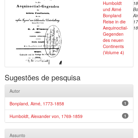
Humboldt
18
und Aimé
Bo
Bonpland
Ai
Reise in die
17
Aequinoctial-
18
Gegenden
des neuen
Continents
(Volume 4)
Sugestões de pesquisa
Autor
Bonpland, Aimé, 1773-1858
1
Humboldt, Alexander von, 1769-1859
1
Assunto