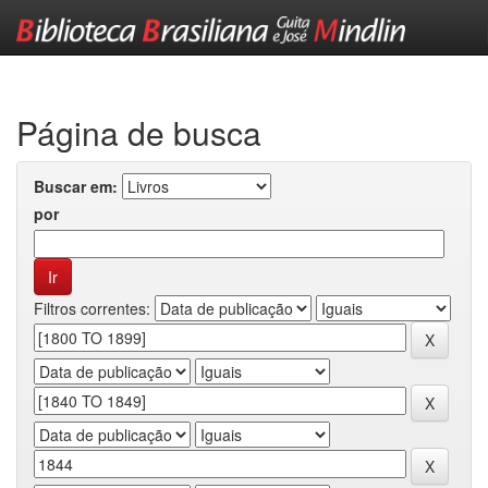
Skip
navigation
Página de busca
Buscar em:
por
Filtros correntes: