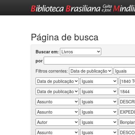
Skip
navigation
Página de busca
Buscar em:
por
Filtros correntes: