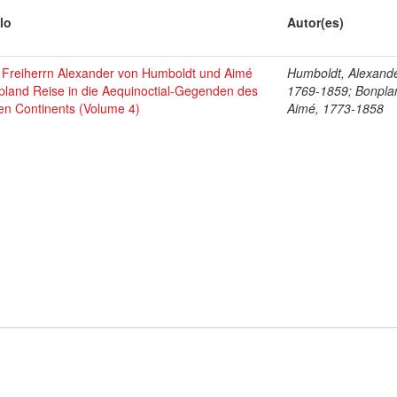
lo
Autor(es)
 Freiherrn Alexander von Humboldt und Aimé
Humboldt, Alexande
pland Reise in die Aequinoctial-Gegenden des
1769-1859; Bonpla
en Continents (Volume 4)
Aimé, 1773-1858