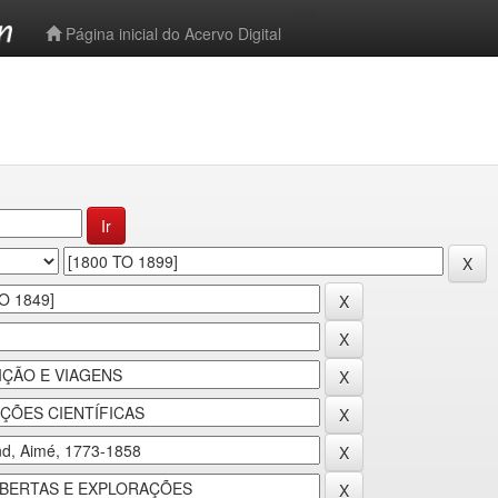
-->
Página inicial do Acervo Digital