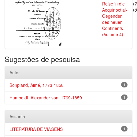
Reise in die
17
Aequinoctial-
18
Gegenden
des neuen
Continents
(Volume 4)
Sugestões de pesquisa
Autor
Bonpland, Aimé, 1773-1858
1
Humboldt, Alexander von, 1769-1859
1
Assunto
LITERATURA DE VIAGENS
1