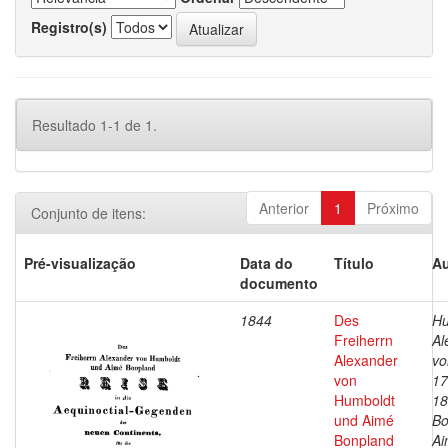
Registro(s)
Resultado 1-1 de 1.
Anterior
1
Próximo
Conjunto de itens:
Pré-visualização
Data do
Título
Au
documento
1844
Des
Hu
Freiherrn
Al
Alexander
vo
von
17
Humboldt
18
und Aimé
Bo
Bonpland
Ai