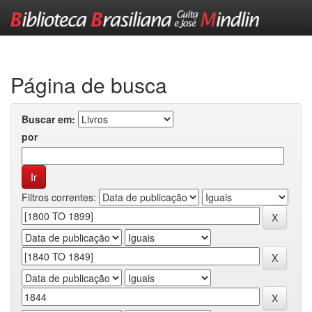
Skip
navigation
Página de busca
Buscar em:
por
Filtros correntes: