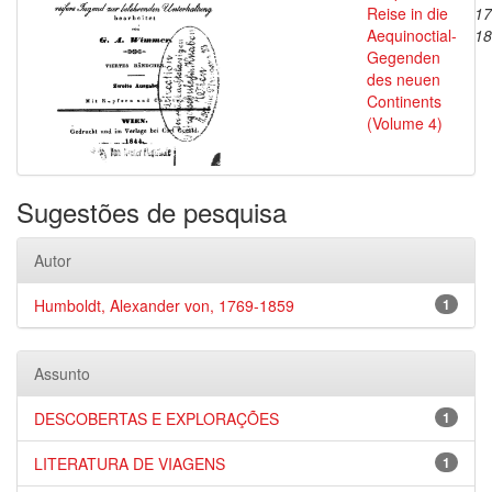
Reise in die
17
Aequinoctial-
18
Gegenden
des neuen
Continents
(Volume 4)
Sugestões de pesquisa
Autor
Humboldt, Alexander von, 1769-1859
1
Assunto
DESCOBERTAS E EXPLORAÇÕES
1
LITERATURA DE VIAGENS
1