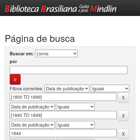
Skip
navigation
Página de busca
Buscar em:
por
Filtros correntes: