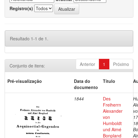
Registro(s)
Resultado 1-1 de 1.
Anterior
1
Próximo
Conjunto de itens:
Pré-visualização
Data do
Título
Au
documento
1844
Des
Hu
Freiherrn
Al
Alexander
vo
von
17
Humboldt
18
und Aimé
Bo
Bonpland
Ai