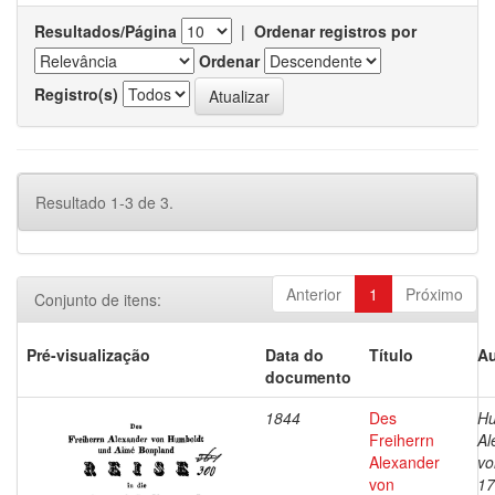
Resultados/Página
|
Ordenar registros por
Ordenar
Registro(s)
Resultado 1-3 de 3.
Anterior
1
Próximo
Conjunto de itens:
Pré-visualização
Data do
Título
Au
documento
1844
Des
Hu
Freiherrn
Al
Alexander
vo
von
17