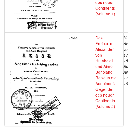
des neuen
Continents
(Volume 1)
1844
Des
Hu
Freiherrn
Al
Alexander
vo
von
17
Humboldt
18
und Aimé
Bo
Bonpland
Ai
Reise in die
17
Aequinoctial-
18
Gegenden
des neuen
Continents
(Volume 2)