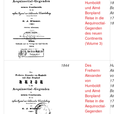
Humboldt
18
und Aimé
Bo
Bonpland
Ai
Reise in die
17
Aequinoctial-
18
Gegenden
des neuen
Continents
(Volume 3)
1844
Des
Hu
Freiherrn
Al
Alexander
vo
von
17
Humboldt
18
und Aimé
Bo
Bonpland
Ai
Reise in die
17
Aequinoctial-
18
Gegenden