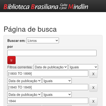
Skip
navigation
Página de busca
Buscar em:
por
Filtros correntes: