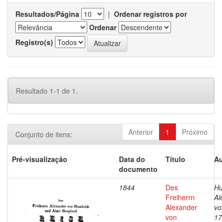
Resultados/Página
|
Ordenar registros por
Ordenar
Registro(s)
Resultado 1-1 de 1.
Anterior
1
Próximo
Conjunto de itens:
Pré-visualização
Data do
Título
Au
documento
1844
Des
Hu
Freiherrn
Al
Alexander
vo
von
17