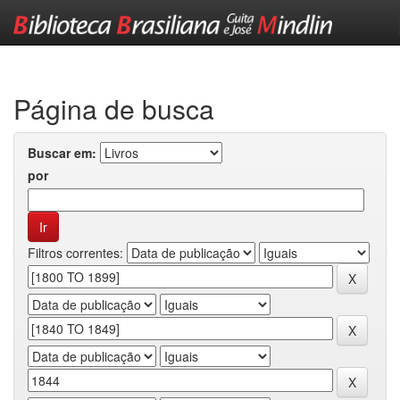
Skip
navigation
Página de busca
Buscar em:
por
Filtros correntes: