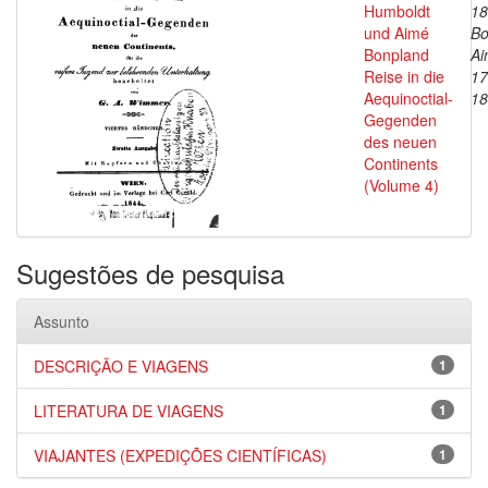
Humboldt
18
und Aimé
Bo
Bonpland
Ai
Reise in die
17
Aequinoctial-
18
Gegenden
des neuen
Continents
(Volume 4)
Sugestões de pesquisa
Assunto
DESCRIÇÃO E VIAGENS
1
LITERATURA DE VIAGENS
1
VIAJANTES (EXPEDIÇÕES CIENTÍFICAS)
1