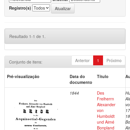
Registro(s)
Resultado 1-1 de 1.
Anterior
1
Próximo
Conjunto de itens:
Pré-visualização
Data do
Título
Au
documento
1844
Des
Hu
Freiherrn
Al
Alexander
vo
von
17
Humboldt
18
und Aimé
Bo
Bonpland
Ai