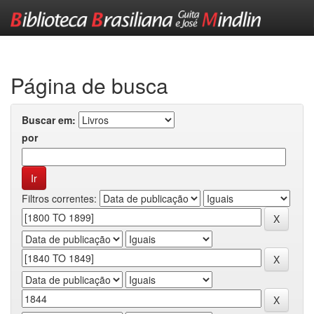
Skip
navigation
Página de busca
Buscar em:
por
Filtros correntes: