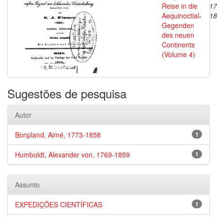
Reise in die
17
Aequinoctial-
18
Gegenden
des neuen
Continents
(Volume 4)
Sugestões de pesquisa
Autor
Bonpland, Aimé, 1773-1858
1
Humboldt, Alexander von, 1769-1859
1
Assunto
EXPEDIÇÕES CIENTÍFICAS
1