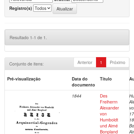
Registro(s)
Resultado 1-1 de 1.
Anterior
1
Próximo
Conjunto de itens:
Pré-visualização
Data do
Título
Au
documento
1844
Des
Hu
Freiherrn
Al
Alexander
vo
von
17
Humboldt
18
und Aimé
Bo
Bonpland
Ai