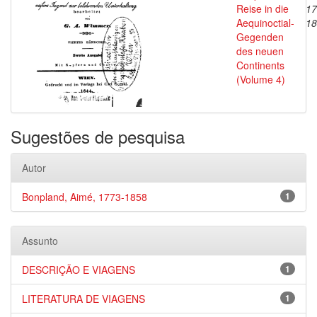
Reise in die
17
Aequinoctial-
18
Gegenden
des neuen
Continents
(Volume 4)
Sugestões de pesquisa
Autor
Bonpland, Aimé, 1773-1858
1
Assunto
DESCRIÇÃO E VIAGENS
1
LITERATURA DE VIAGENS
1