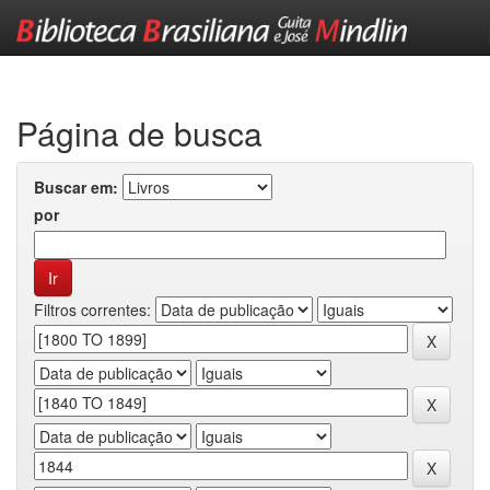
Skip
navigation
Página de busca
Buscar em:
por
Filtros correntes: