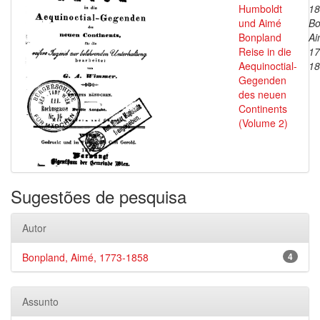
Humboldt
18
und Aimé
Bo
Bonpland
Ai
Reise in die
17
Aequinoctial-
18
Gegenden
des neuen
Continents
(Volume 2)
Sugestões de pesquisa
Autor
Bonpland, Aimé, 1773-1858
4
Assunto