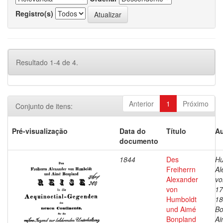
Registro(s)
Resultado 1-4 de 4.
Anterior
1
Próximo
Conjunto de itens:
Pré-visualização
Data do
Título
Au
documento
1844
Des
Hu
Freiherrn
Al
Alexander
vo
von
17
Humboldt
18
und Aimé
Bo
Bonpland
Ai