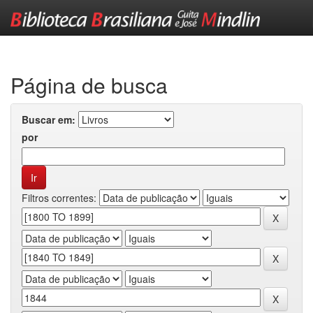
Skip
navigation
Página de busca
Buscar em:
por
Filtros correntes: