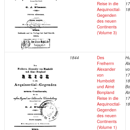
Reise in die
17
Aequinoctial-
18
Gegenden
des neuen
Continents
(Volume 3)
1844
Des
Hu
Freiherrn
Al
Alexander
vo
von
17
Humboldt
18
und Aimé
Bo
Bonpland
Ai
Reise in die
17
Aequinoctial-
18
Gegenden
des neuen
Continents
(Volume 1)