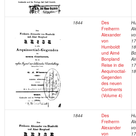
1844
Des
Hu
Freiherrn
Al
Alexander
vo
von
17
Humboldt
18
und Aimé
Bo
Bonpland
Ai
Reise in die
17
Aequinoctial-
18
Gegenden
des neuen
Continents
(Volume 4)
1844
Des
Hu
Freiherrn
Al
Alexander
vo
von
17