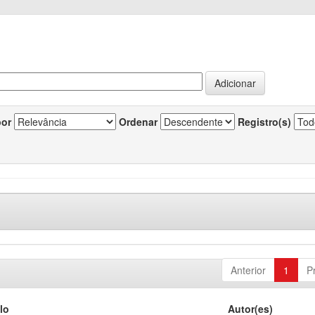
por
Ordenar
Registro(s)
Anterior
1
P
lo
Autor(es)