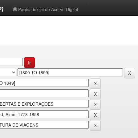
-->
Página inicial do Acervo Digital