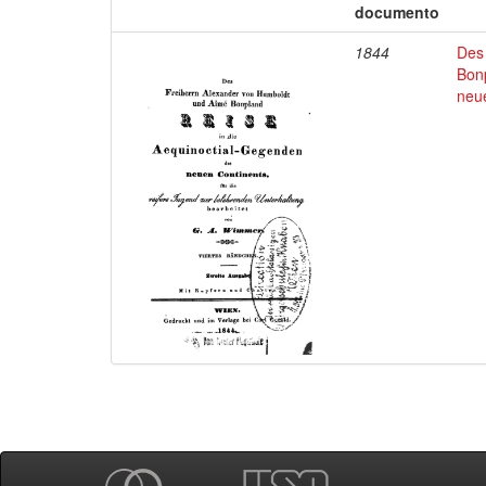
documento
1844
Des
Bon
neu