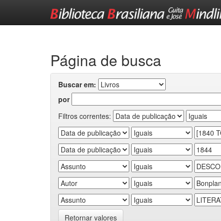
Skip
navigation
Página de busca
Buscar em:
por
Filtros correntes:
Retornar valores