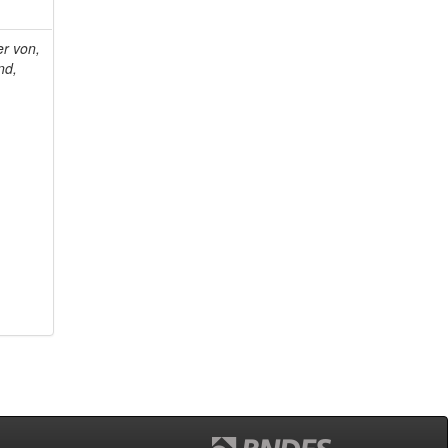
r von,
nd,