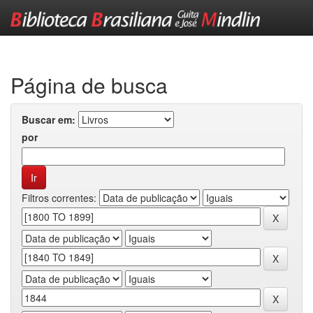
Skip
navigation
Página de busca
Buscar em:
por
Filtros correntes: