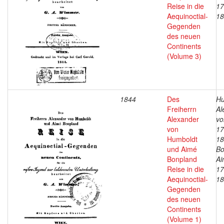
Reise in die
17
Aequinoctial-
18
Gegenden
des neuen
Continents
(Volume 3)
1844
Des
Hu
Freiherrn
Al
Alexander
vo
von
17
Humboldt
18
und Aimé
Bo
Bonpland
Ai
Reise in die
17
Aequinoctial-
18
Gegenden
des neuen
Continents
(Volume 1)