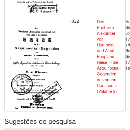
1844
Des
Hu
Freiherrn
Al
Alexander
vo
von
17
Humboldt
18
und Aimé
Bo
Bonpland
Ai
Reise in die
17
Aequinoctial-
18
Gegenden
des neuen
Continents
(Volume 2)
Sugestões de pesquisa