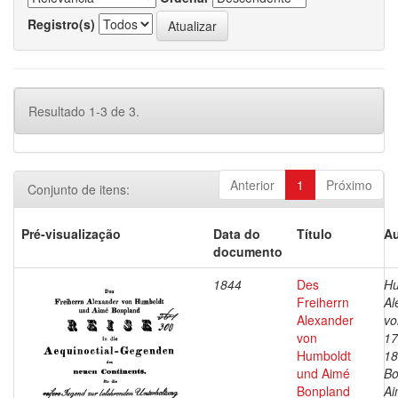
Registro(s)
Resultado 1-3 de 3.
Anterior
1
Próximo
Conjunto de itens:
Pré-visualização
Data do
Título
Au
documento
1844
Des
Hu
Freiherrn
Al
Alexander
vo
von
17
Humboldt
18
und Aimé
Bo
Bonpland
Ai