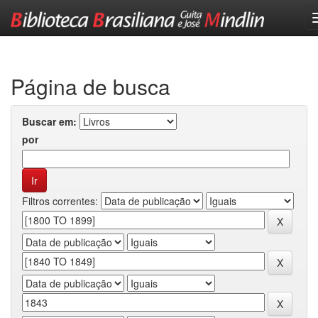
Skip
navigation
Página de busca
Buscar em:
por
Filtros correntes: