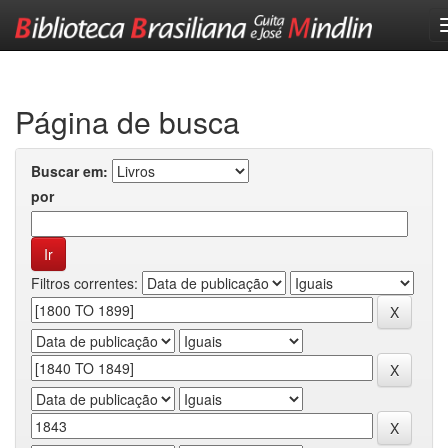
Skip
navigation
Página de busca
Buscar em:
por
Filtros correntes: