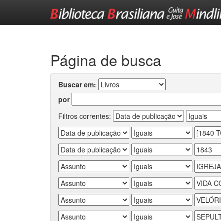
Skip
navigation
Página de busca
Buscar em:
por
Filtros correntes: