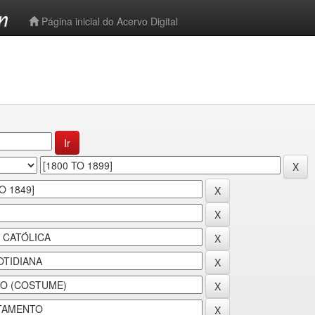
-->
Página inicial do Acervo Digital