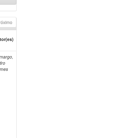
róximo
tor(es)
margo,
dro
mes