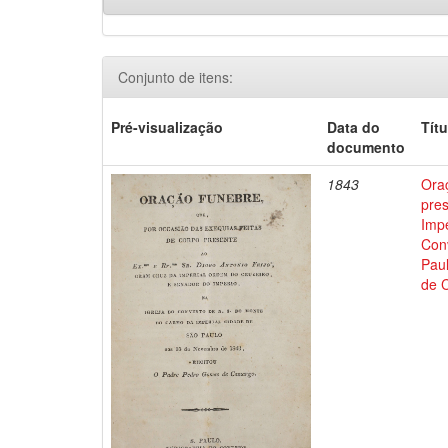
Conjunto de itens:
Pré-visualização
Data do
Títu
documento
1843
Oraç
pre
Impe
Con
Pau
de 