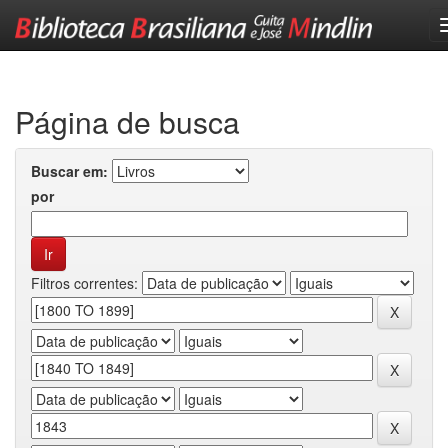
Skip
navigation
Página de busca
Buscar em:
por
Filtros correntes: