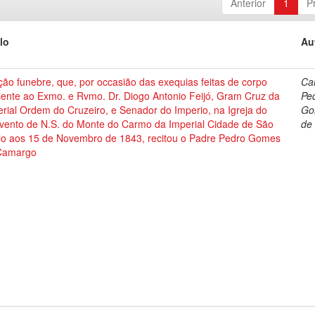
Anterior
1
P
lo
Au
ão funebre, que, por occasião das exequias feitas de corpo
Ca
sente ao Exmo. e Rvmo. Dr. Diogo Antonio Feijó, Gram Cruz da
Pe
rial Ordem do Cruzeiro, e Senador do Imperio, na Igreja do
Go
vento de N.S. do Monte do Carmo da Imperial Cidade de São
de
lo aos 15 de Novembro de 1843, recitou o Padre Pedro Gomes
Camargo