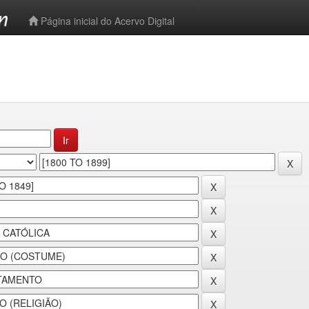
-->
Página inicial do Acervo Digital