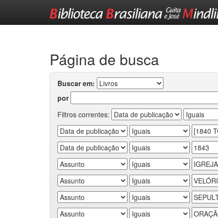
Skip
navigation
Página de busca
Buscar em:
por
Filtros correntes: