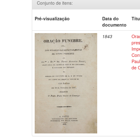
Conjunto de itens:
Pré-visualização
Data do
Títu
documento
1843
Oraç
pre
Impe
Con
Pau
de 