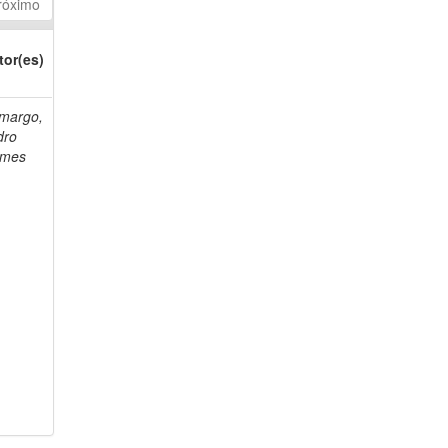
róximo
tor(es)
margo,
dro
mes