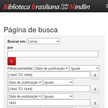
Skip
navigation
Página de busca
Buscar em:
por
Filtros correntes: