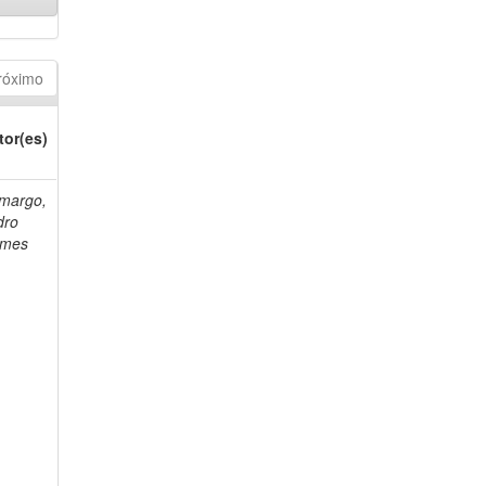
róximo
tor(es)
margo,
dro
mes