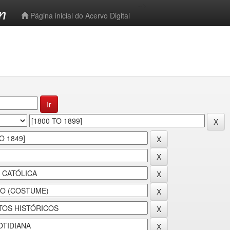
-->
Página inicial do Acervo Digital