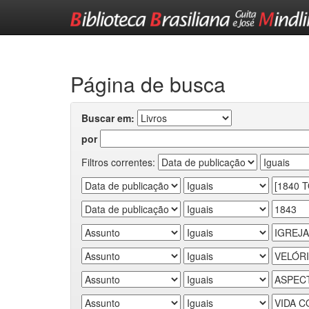
Skip
navigation
Página de busca
Buscar em:
por
Filtros correntes: