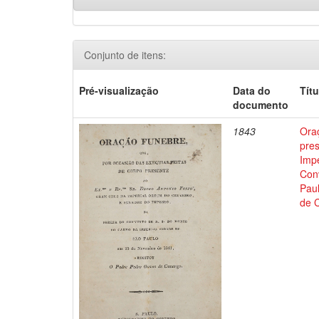
Conjunto de itens:
Pré-visualização
Data do
Títu
documento
1843
Oraç
pre
Impe
Con
Pau
de 