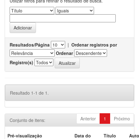
Utilizar filtros para refinar o resultado de busca.
Resultados/Página
|
Ordenar registros por
Ordenar
Registro(s)
Resultado 1-1 de 1.
Anterior
1
Próximo
Conjunto de itens:
Pré-visualização
Data do
Título
Auto