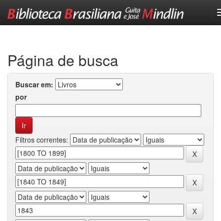
Skip
navigation
Página de busca
Buscar em:
por
Filtros correntes: