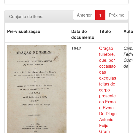
Anterior
1
Próximo
Conjunto de itens:
Pré-visualização
Data do
Título
Auto
documento
1843
Oração
Cama
funebre,
Pedr
que, por
Gom
occasião
de
das
exequias
feitas de
corpo
presente
ao Exmo.
e Rvmo.
Dr. Diogo
Antonio
Feijó,
Gram