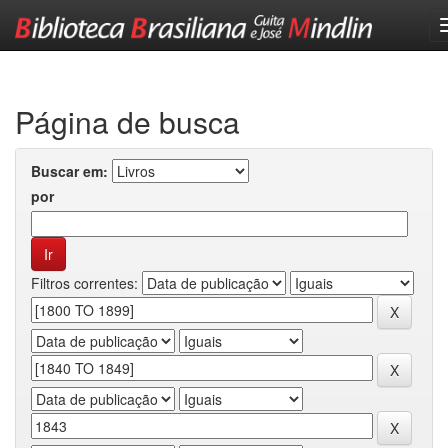
Skip
navigation
Página de busca
Buscar em:
por
Filtros correntes: