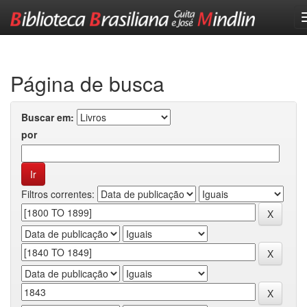
Skip
navigation
Página de busca
Buscar em:
por
Filtros correntes: