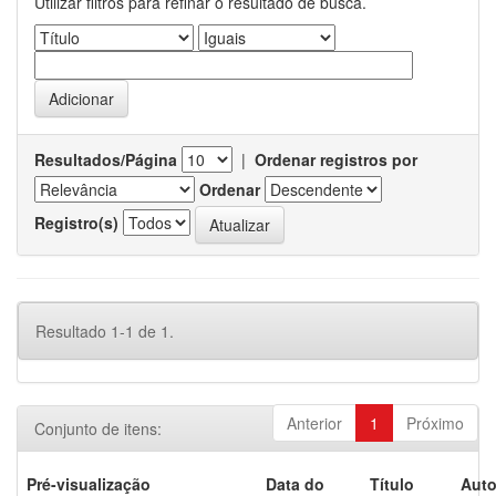
Utilizar filtros para refinar o resultado de busca.
Resultados/Página
|
Ordenar registros por
Ordenar
Registro(s)
Resultado 1-1 de 1.
Anterior
1
Próximo
Conjunto de itens:
Pré-visualização
Data do
Título
Auto