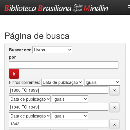
Skip
navigation
Página de busca
Buscar em:
por
Filtros correntes: