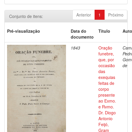
Anterior
1
Próximo
Conjunto de itens:
Pré-visualização
Data do
Título
Auto
documento
1843
Oração
Cama
funebre,
Pedr
que, por
Gom
occasião
de
das
exequias
feitas de
corpo
presente
ao Exmo.
e Rvmo.
Dr. Diogo
Antonio
Feijó,
Gram