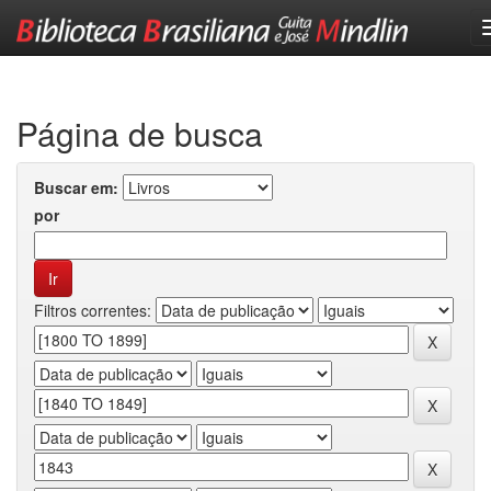
Skip
navigation
Página de busca
Buscar em:
por
Filtros correntes: