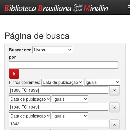
Skip
navigation
Página de busca
Buscar em:
por
Filtros correntes: