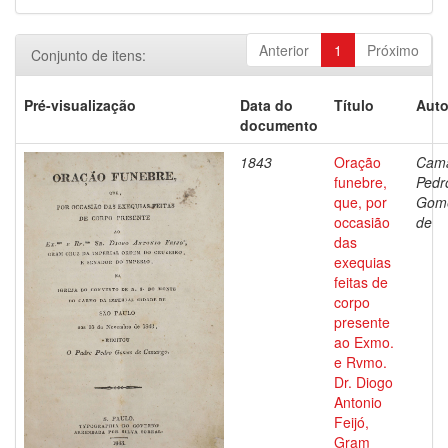
Anterior
1
Próximo
Conjunto de itens:
Pré-visualização
Data do
Título
Auto
documento
1843
Oração
Cama
funebre,
Pedr
que, por
Gom
occasião
de
das
exequias
feitas de
corpo
presente
ao Exmo.
e Rvmo.
Dr. Diogo
Antonio
Feijó,
Gram