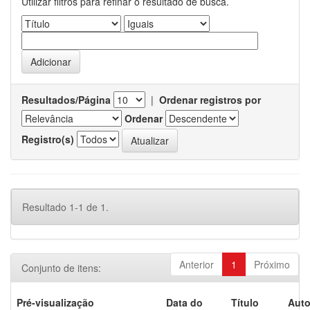
Utilizar filtros para refinar o resultado de busca.
Resultados/Página
|
Ordenar registros por
Ordenar
Registro(s)
Resultado 1-1 de 1.
Anterior
1
Próximo
Conjunto de itens:
Pré-visualização
Data do
Título
Auto