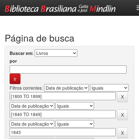
Skip
navigation
Página de busca
Buscar em:
por
Filtros correntes: