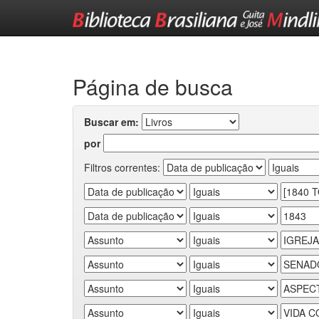
Skip
navigation
Página de busca
Buscar em:
por
Filtros correntes: