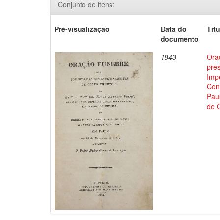
Conjunto de itens:
Pré-visualização
Data do
Títu
documento
1843
Oraç
pre
Impe
Con
Pau
de 