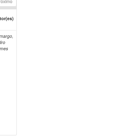
róximo
tor(es)
margo,
dro
mes