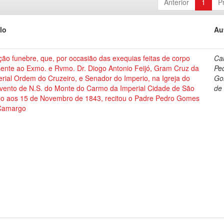
Anterior
1
P
lo
Au
ão funebre, que, por occasião das exequias feitas de corpo
Ca
sente ao Exmo. e Rvmo. Dr. Diogo Antonio Feijó, Gram Cruz da
Pe
rial Ordem do Cruzeiro, e Senador do Imperio, na Igreja do
Go
vento de N.S. do Monte do Carmo da Imperial Cidade de São
de
lo aos 15 de Novembro de 1843, recitou o Padre Pedro Gomes
Camargo