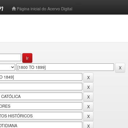
-->
Página inicial do Acervo Digital