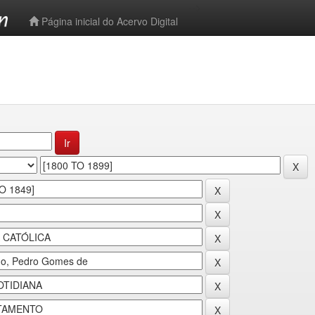
-->
Página inicial do Acervo Digital