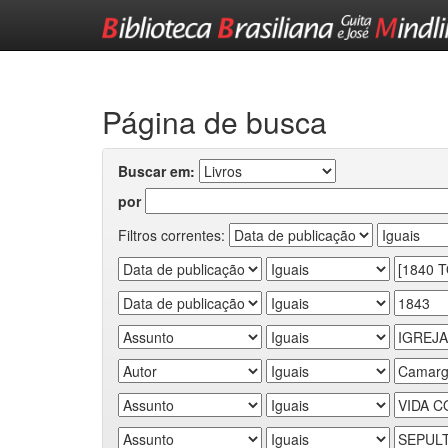
Skip
navigation
Página de busca
Buscar em:
por
Filtros correntes: