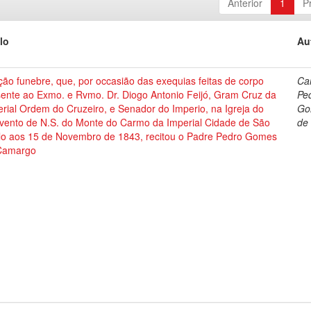
Anterior
1
P
lo
Au
ão funebre, que, por occasião das exequias feitas de corpo
Ca
sente ao Exmo. e Rvmo. Dr. Diogo Antonio Feijó, Gram Cruz da
Pe
rial Ordem do Cruzeiro, e Senador do Imperio, na Igreja do
Go
vento de N.S. do Monte do Carmo da Imperial Cidade de São
de
lo aos 15 de Novembro de 1843, recitou o Padre Pedro Gomes
Camargo