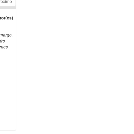
róximo
tor(es)
margo,
dro
mes