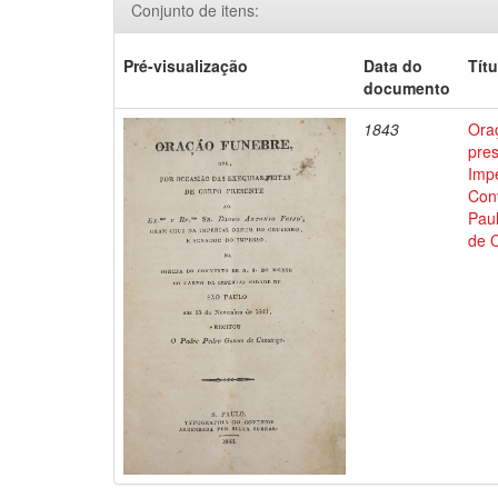
Conjunto de itens:
Pré-visualização
Data do
Títu
documento
1843
Oraç
pre
Impe
Con
Pau
de 