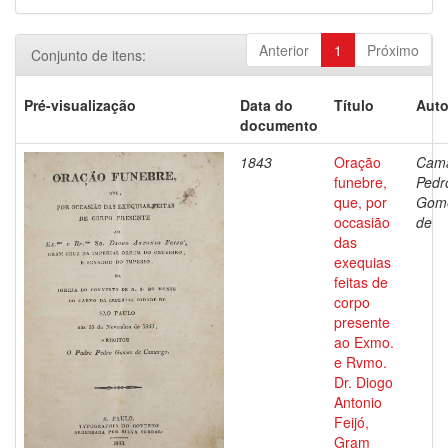
Anterior
1
Próximo
Conjunto de itens:
Pré-visualização
Data do
Título
Auto
documento
1843
Oração
Cama
funebre,
Pedr
que, por
Gom
occasião
de
das
exequias
feitas de
corpo
presente
ao Exmo.
e Rvmo.
Dr. Diogo
Antonio
Feijó,
Gram