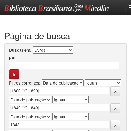
Skip
navigation
Página de busca
Buscar em:
por
Filtros correntes: