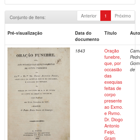
Anterior
1
Próximo
Conjunto de itens:
Pré-visualização
Data do
Título
Auto
documento
1843
Oração
Cama
funebre,
Pedr
que, por
Gom
occasião
de
das
exequias
feitas de
corpo
presente
ao Exmo.
e Rvmo.
Dr. Diogo
Antonio
Feijó,
Gram