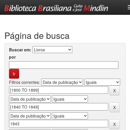
Skip
navigation
Página de busca
Buscar em:
por
Filtros correntes: