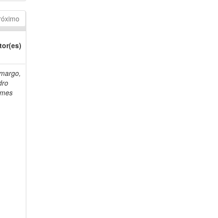
róximo
tor(es)
margo,
dro
mes