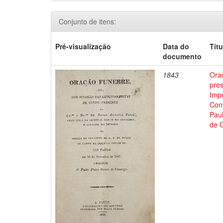
Conjunto de itens:
Pré-visualização
Data do
Títu
documento
1843
Oraç
pre
Impe
Con
Pau
de 