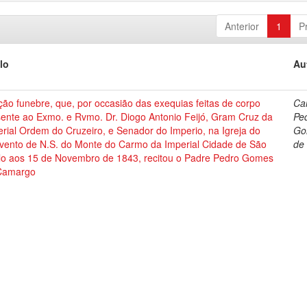
Anterior
1
P
lo
Au
ão funebre, que, por occasião das exequias feitas de corpo
Ca
sente ao Exmo. e Rvmo. Dr. Diogo Antonio Feijó, Gram Cruz da
Pe
rial Ordem do Cruzeiro, e Senador do Imperio, na Igreja do
Go
vento de N.S. do Monte do Carmo da Imperial Cidade de São
de
lo aos 15 de Novembro de 1843, recitou o Padre Pedro Gomes
Camargo