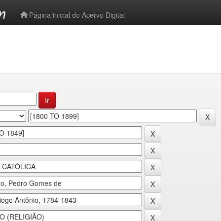
-->
Página inicial do Acervo Digital