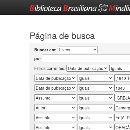
Skip
navigation
Página de busca
Buscar em:
por
Filtros correntes: