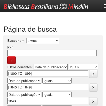
Skip
navigation
Página de busca
Buscar em:
por
Filtros correntes: