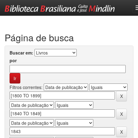
Skip
navigation
Página de busca
Buscar em:
por
Filtros correntes: