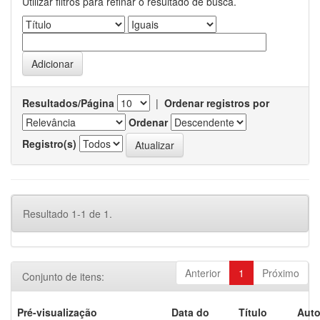
Utilizar filtros para refinar o resultado de busca.
Resultados/Página
|
Ordenar registros por
Ordenar
Registro(s)
Resultado 1-1 de 1.
Anterior
1
Próximo
Conjunto de itens:
Pré-visualização
Data do
Título
Auto