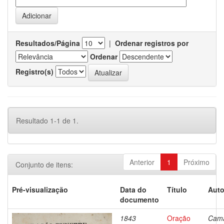
Resultados/Página
|
Ordenar registros por
Ordenar
Registro(s)
Resultado 1-1 de 1.
Anterior
1
Próximo
Conjunto de itens:
Pré-visualização
Data do
Título
Auto
documento
1843
Oração
Cama