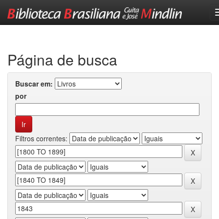
Skip
navigation
Página de busca
Buscar em:
por
Filtros correntes: