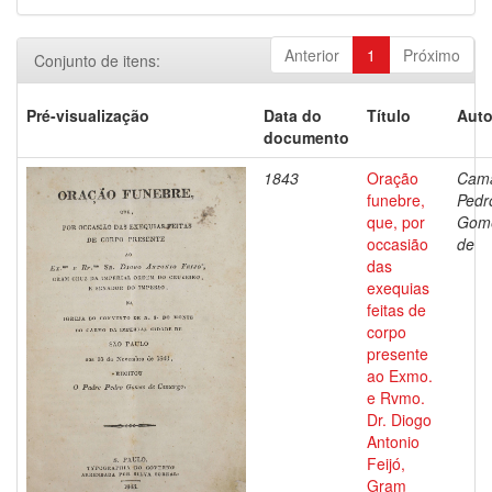
Anterior
1
Próximo
Conjunto de itens:
Pré-visualização
Data do
Título
Auto
documento
1843
Oração
Cama
funebre,
Pedr
que, por
Gom
occasião
de
das
exequias
feitas de
corpo
presente
ao Exmo.
e Rvmo.
Dr. Diogo
Antonio
Feijó,
Gram