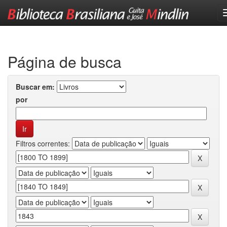
Skip
navigation
Página de busca
Buscar em:
por
Filtros correntes: