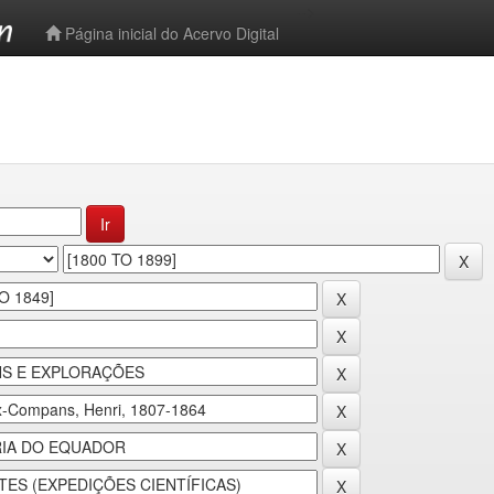
-->
Página inicial do Acervo Digital