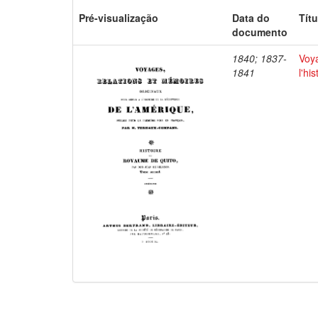
Pré-visualização
Data do
Títu
documento
1840; 1837-
Voya
1841
l'hi