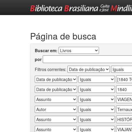
Skip
navigation
Página de busca
Buscar em:
por
Filtros correntes: