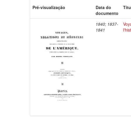
Pré-visualização
Data do
Títu
documento
1840; 1837-
Voya
1841
l'hi