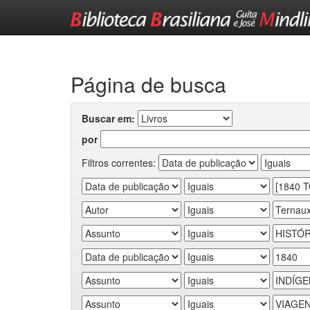
Skip
navigation
Página de busca
Buscar em:
por
Filtros correntes: