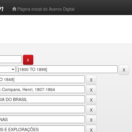
-->
Página inicial do Acervo Digital