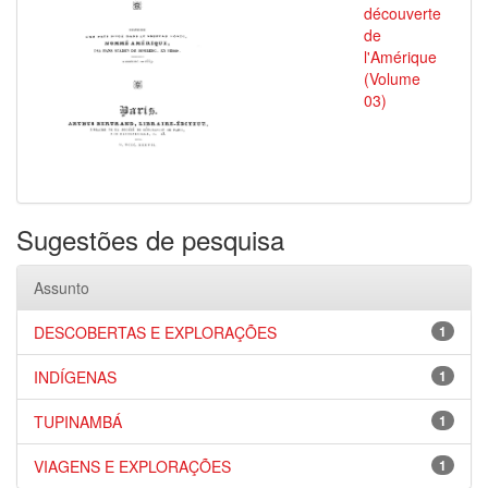
découverte
de
l'Amérique
(Volume
03)
Sugestões de pesquisa
Assunto
DESCOBERTAS E EXPLORAÇÕES
1
INDÍGENAS
1
TUPINAMBÁ
1
VIAGENS E EXPLORAÇÕES
1