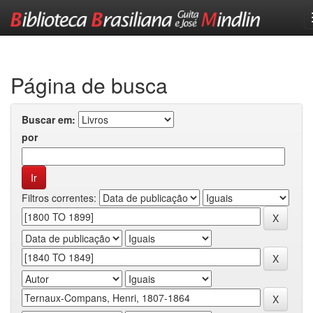
Skip
navigation
Página de busca
Buscar em:
por
Filtros correntes: