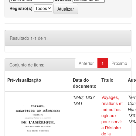
Registro(s)
Resultado 1-1 de 1.
Anterior
1
Próximo
Conjunto de itens:
Pré-visualização
Data do
Título
Aut
documento
1840; 1837-
Voyages,
Ter
1841
relations et
Com
mémoires
Henr
oginaux
180
pour servir
186
a l'histoire
de la