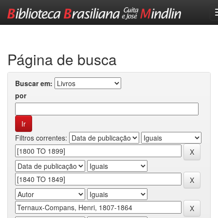
Skip
navigation
Página de busca
Buscar em:
por
Filtros correntes: