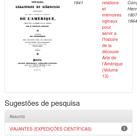
1841
relations
Com
et
Henr
mémoires
1807
oginaux
186
pour
servir a
l'histoire
de la
découve
Arte de
l'Amérique
(Volume
13)
Sugestões de pesquisa
Assunto
VIAJANTES (EXPEDIÇÕES CIENTÍFICAS)
1