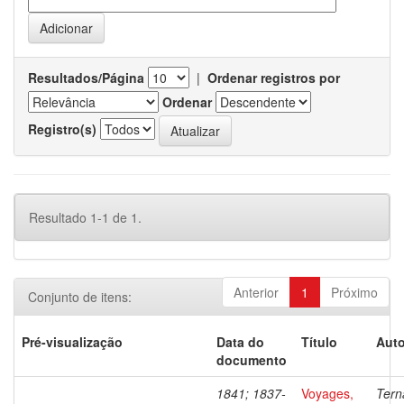
Resultados/Página
|
Ordenar registros por
Ordenar
Registro(s)
Resultado 1-1 de 1.
Anterior
1
Próximo
Conjunto de itens:
Pré-visualização
Data do
Título
Auto
documento
1841; 1837-
Voyages,
Tern