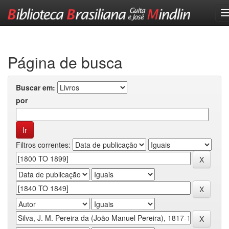
Skip
navigation
Página de busca
Buscar em:
por
Filtros correntes: