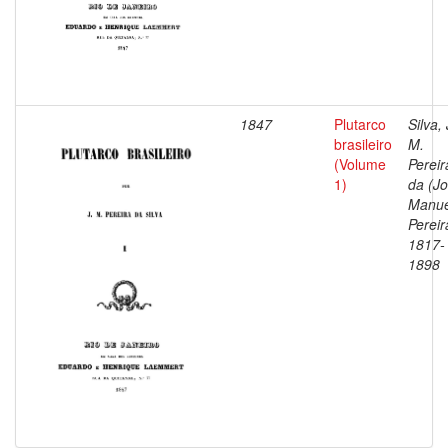
1847
Plutarco
Silva, 
brasileiro
M.
(Volume
Pereir
1)
da (J
Manue
Pereir
1817-
1898