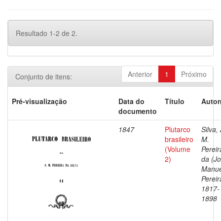
Resultado 1-2 de 2.
Anterior
1
Próximo
Conjunto de itens:
Pré-visualização
Data do
Título
Autor
documento
1847
Plutarco
Silva, 
brasileiro
M.
(Volume
Pereir
2)
da (J
Manue
Pereir
1817-
1898