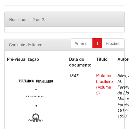
Resultado 1-2 de 2.
Anterior
1
Próximo
Conjunto de itens:
Pré-visualização
Data do
Título
Autor
documento
1847
Plutarco
Silva, 
brasileiro
M.
(Volume
Pereir
2)
da (J
Manue
Pereir
1817-
1898