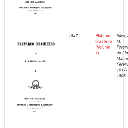
1847
Plutarco
Silva, 
brasileiro
M.
(Volume
Pereir
1)
da (J
Manue
Pereir
1817-
1898