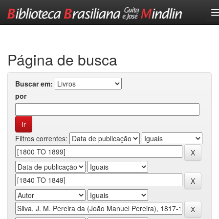
Skip
navigation
Página de busca
Buscar em:
por
Filtros correntes: