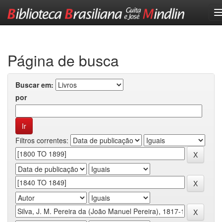
Skip
navigation
Página de busca
Buscar em:
por
Filtros correntes: