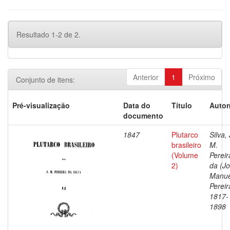
Resultado 1-2 de 2.
Anterior
1
Próximo
Conjunto de itens:
Pré-visualização
Data do
Título
Autor
documento
1847
Plutarco
Silva, 
brasileiro
M.
(Volume
Pereir
2)
da (J
Manue
Pereir
1817-
1898