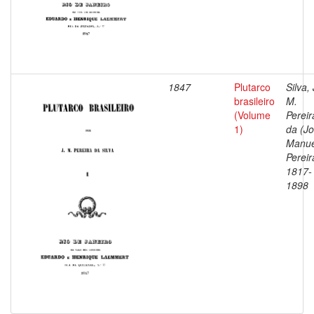
1847
Plutarco
Silva, 
brasileiro
M.
(Volume
Pereir
1)
da (J
Manue
Pereir
1817-
1898