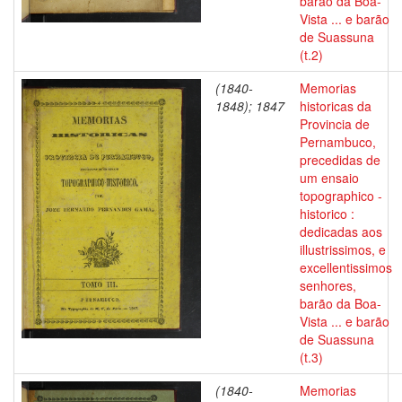
barão da Boa-
Vista ... e barão
de Suassuna
(t.2)
(1840-
Memorias
1848); 1847
historicas da
Provincia de
Pernambuco,
precedidas de
um ensaio
topographico -
historico :
dedicadas aos
illustrissimos, e
excellentissimos
senhores,
barão da Boa-
Vista ... e barão
de Suassuna
(t.3)
(1840-
Memorias