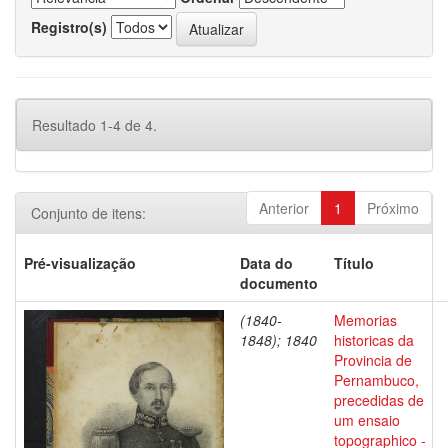
Registro(s)
Resultado 1-4 de 4.
Anterior
1
Próximo
Conjunto de itens:
Pré-visualização
Data do
Título
documento
(1840-
Memorias
1848); 1840
historicas da
Provincia de
Pernambuco,
precedidas de
um ensaio
topographico -