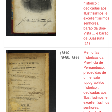
historico :
dedicadas aos
illustrissimos, e
excellentissimos
senhores,
barão da Boa-
Vista ... e barão
de Suassuna
(t.1)
(1840-
Memorias
1848); 1844
historicas da
Provincia de
Pernambuco,
precedidas de
um ensaio
topographico -
historico :
dedicadas aos
illustrissimos, e
excellentissimos
senhores,