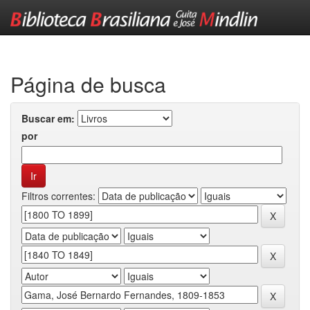
Skip
navigation
Página de busca
Buscar em:
por
Filtros correntes: