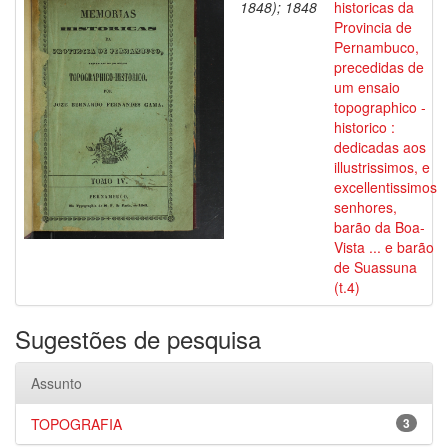
1848); 1848
historicas da
Provincia de
Pernambuco,
precedidas de
um ensaio
topographico -
historico :
dedicadas aos
illustrissimos, e
excellentissimos
senhores,
barão da Boa-
Vista ... e barão
de Suassuna
(t.4)
Sugestões de pesquisa
Assunto
TOPOGRAFIA
3