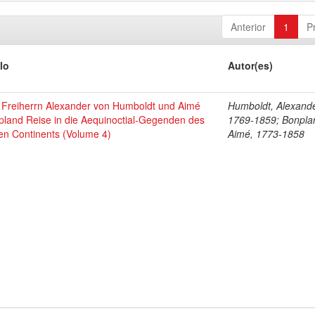
Anterior
1
P
lo
Autor(es)
 Freiherrn Alexander von Humboldt und Aimé
Humboldt, Alexande
pland Reise in die Aequinoctial-Gegenden des
1769-1859; Bonpla
en Continents (Volume 4)
Aimé, 1773-1858