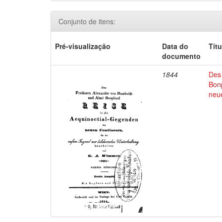
Conjunto de itens:
Pré-visualização
Data do
Títu
documento
1844
Des
Bon
neu