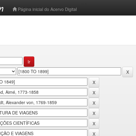
-->
Página inicial do Acervo Digital