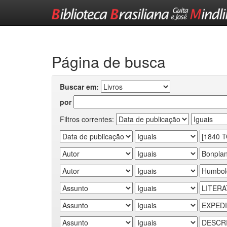
Skip
navigation
Página de busca
Buscar em:
por
Filtros correntes: