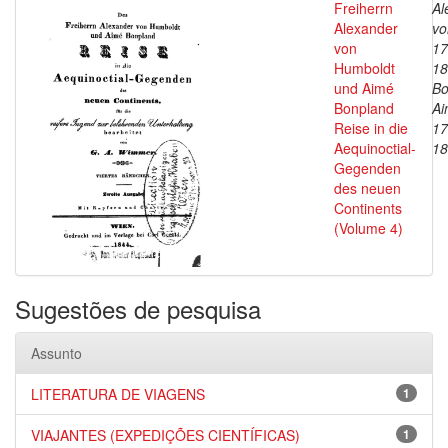
Freiherrn
Al
Alexander
vo
von
17
Humboldt
18
und Aimé
Bo
Bonpland
Ai
Reise in die
17
Aequinoctial-
18
Gegenden
des neuen
Continents
(Volume 4)
Sugestões de pesquisa
Assunto
LITERATURA DE VIAGENS
1
VIAJANTES (EXPEDIÇÕES CIENTÍFICAS)
1