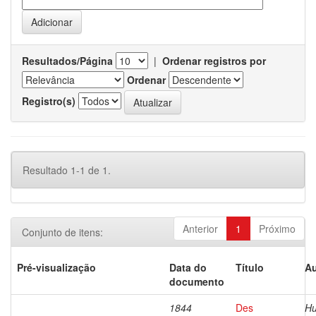
Resultados/Página
|
Ordenar registros por
Ordenar
Registro(s)
Resultado 1-1 de 1.
Anterior
1
Próximo
Conjunto de itens:
Pré-visualização
Data do
Título
Au
documento
1844
Des
Hu