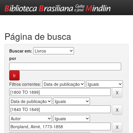
Skip
navigation
Página de busca
Buscar em:
por
Filtros correntes: