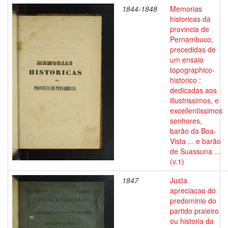
1844-1848
Memorias
historicas da
provincia de
Pernambuco,
precedidas de
um ensaio
topographico-
historico :
dedicadas aos
illustrissimos, e
excellentissimos
senhores,
barão da Boa-
Vista ... e barão
de Suassuna ...
(v.1)
1847
Justa
apreciacao do
predominio do
partido praieiro
ou historia da