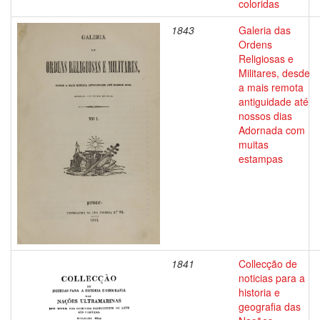
coloridas
1843
Galeria das
Ordens
Religiosas e
Militares, desde
a mais remota
antiguidade até
nossos dias
Adornada com
muitas
estampas
1841
Collecção de
noticias para a
historia e
geografia das