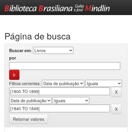
Skip
navigation
Página de busca
Buscar em:
por
Filtros correntes:
Retornar valores