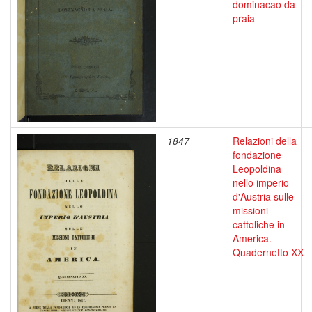
dominacao da
praia
1847
Relazioni della
fondazione
Leopoldina
nello imperio
d'Austria sulle
missioni
cattoliche in
America.
Quadernetto XX