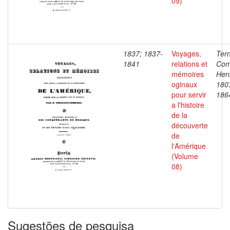
09)
1837; 1837-
Voyages,
Ter
1841
relations et
Com
mémoires
Henr
oginaux
180
pour servir
186
a l'histoire
de la
découverte
de
l'Amérique
(Volume
08)
Sugestões de pesquisa