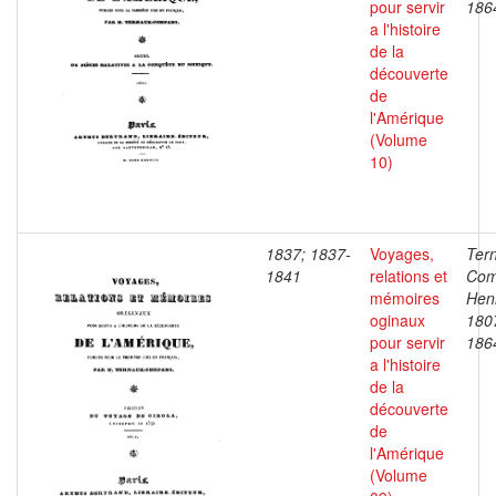
pour servir
186
a l'histoire
de la
découverte
de
l'Amérique
(Volume
10)
1837; 1837-
Voyages,
Ter
1841
relations et
Com
mémoires
Henr
oginaux
180
pour servir
186
a l'histoire
de la
découverte
de
l'Amérique
(Volume