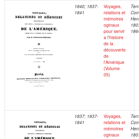
1840; 1837-
Voyages,
Ter
1841
relations et
Com
mémoires
Henr
oginaux
180
pour servir
186
a l'histoire
de la
découverte
de
l'Amérique
(Volume
05)
1837; 1837-
Voyages,
Ter
1841
relations et
Com
mémoires
Henr
oginaux
180