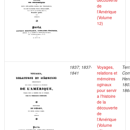
découverte
de
l'Amérique
(Volume
12)
1837; 1837-
Voyages,
Ter
1841
relations et
Com
mémoires
Henr
oginaux
180
pour servir
186
a l'histoire
de la
découverte
de
l'Amérique
(Volume