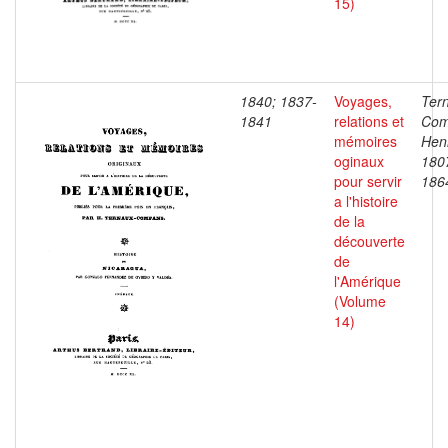
15)
1840; 1837-
Voyages,
Ter
1841
relations et
Com
mémoires
Henr
oginaux
180
pour servir
186
a l'histoire
de la
découverte
de
l'Amérique
(Volume
14)