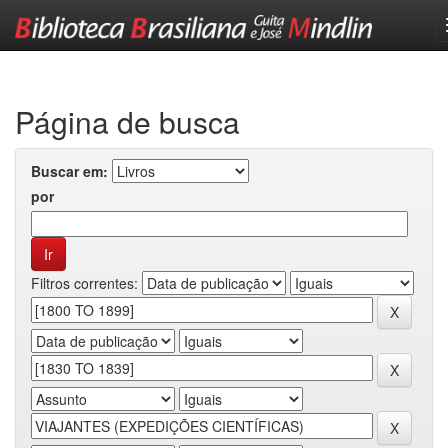
Skip
navigation
Página de busca
Buscar em:
por
Filtros correntes: