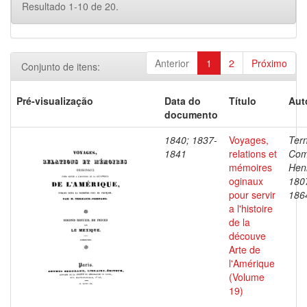
Resultado 1-10 de 20.
Anterior
1
2
Próximo
Conjunto de itens:
Pré-visualização
Data do
Título
Aut
documento
1840; 1837-
Voyages,
Ter
1841
relations et
Com
mémoires
Henr
oginaux
180
pour servir
186
a l'histoire
de la
découve
Arte de
l'Amérique
(Volume
19)