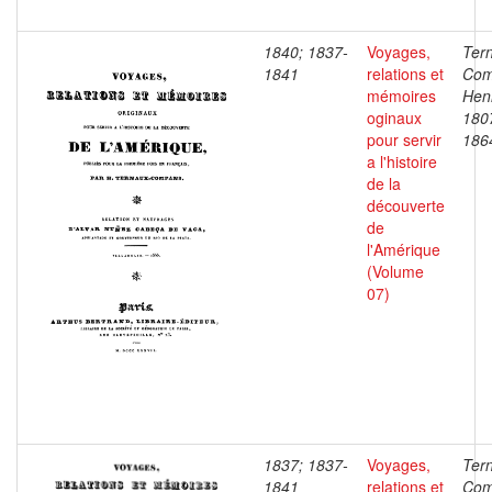
1840; 1837-
Voyages,
Ter
1841
relations et
Com
mémoires
Henr
oginaux
180
pour servir
186
a l'histoire
de la
découverte
de
l'Amérique
(Volume
07)
1837; 1837-
Voyages,
Ter
1841
relations et
Com