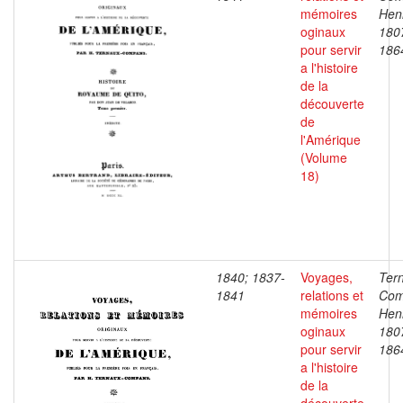
mémoires
Henr
oginaux
180
pour servir
186
a l'histoire
de la
découverte
de
l'Amérique
(Volume
18)
1840; 1837-
Voyages,
Ter
1841
relations et
Com
mémoires
Henr
oginaux
180
pour servir
186
a l'histoire
de la